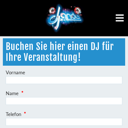
Buchen Sie hier einen DJ für
Ihre Veranstaltung!
Vorname
Name
*
Telefon
*