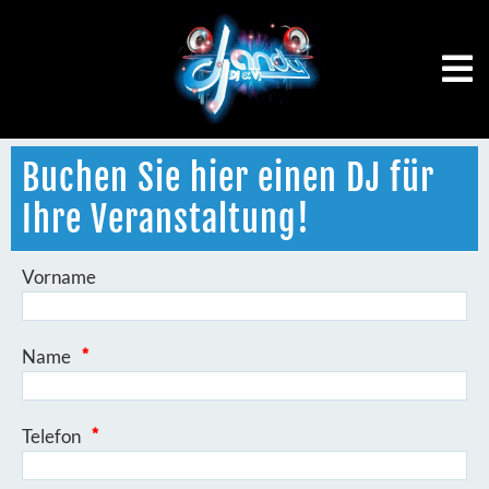
Buchen Sie hier einen DJ für
Ihre Veranstaltung!
Vorname
Name
*
Telefon
*