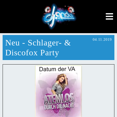
04.11.2019
Neu - Schlager- &
Discofox Party